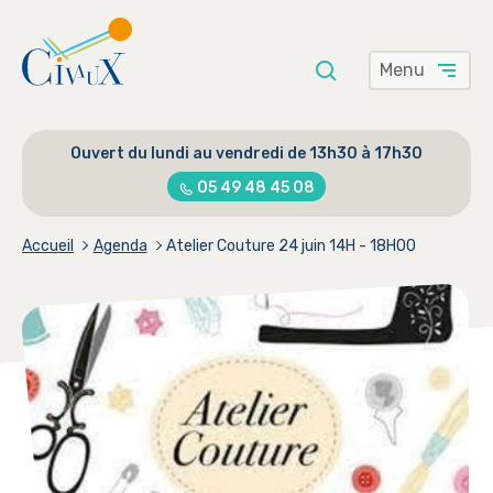
Menu
Saisissez
Rechercher
votre
Ouvert du lundi au vendredi de 13h30 à 17h30
recherche
ici
05 49 48 45 08
Accueil
Agenda
Atelier Couture 24 juin 14H - 18H00