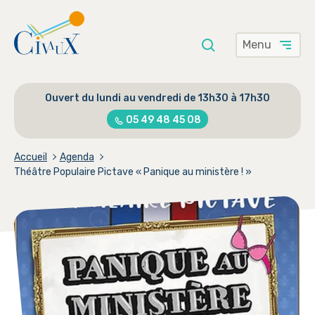
Menu
Saisissez
Rechercher
votre
Ouvert du lundi au vendredi de 13h30 à 17h30
recherche
ici
05 49 48 45 08
Accueil
Agenda
Théâtre Populaire Pictave « Panique au ministère ! »