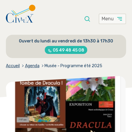
Menu
Saisissez
Rechercher
votre
Ouvert du lundi au vendredi de 13h30 à 17h30
recherche
ici
05 49 48 45 08
Accueil
Agenda
Musée - Programme été 2025